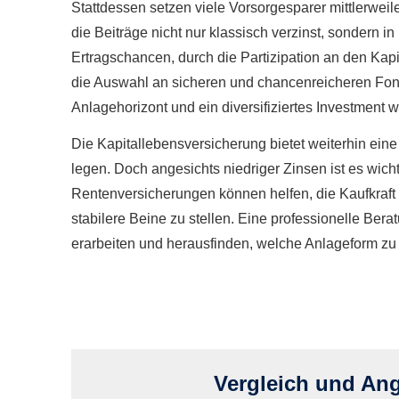
Stattdessen setzen viele Vorsorgesparer mittlerwe
die Beiträge nicht nur klassisch verzinst, sondern in
Ertragschancen, durch die Partizipation an den Kap
die Auswahl an sicheren und chancenreicheren Fond
Anlagehorizont und ein diversifiziertes Investmen
Die Ka­pi­tal­le­bens­ver­si­che­rung bietet weiterhin 
legen. Doch angesichts niedriger Zinsen ist es wich
Rentenversicherungen können helfen, die Kaufkraft la
stabilere Beine zu stellen. Eine professionelle B
erarbeiten und herausfinden, welche Anlageform zu 
Vergleich und Angeb