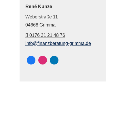
René Kunze
Weberstraße 11
04668 Grimma
0176 31 21 48 76
info@finanzberatung-grimma.de