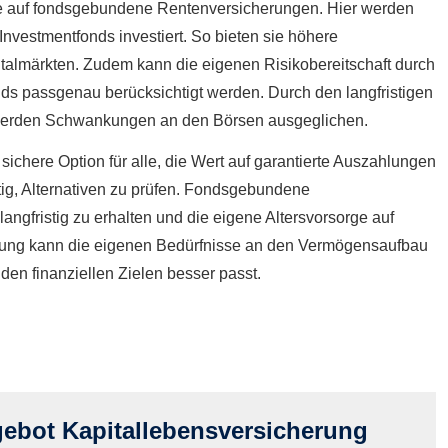
ile auf fondsgebundene Rentenversicherungen. Hier werden
 Investmentfonds investiert. So bieten sie höhere
italmärkten. Zudem kann die eigenen Risikobereitschaft durch
s passgenau berücksichtigt werden. Durch den langfristigen
t werden Schwankungen an den Börsen ausgeglichen.
eine sichere Option für alle, die Wert auf garantierte Auszahlungen
tig, Alternativen zu prüfen. Fondsgebundene
ngfristig zu erhalten und die eigene Alters­vorsorge auf
eratung kann die eigenen Bedürfnisse an den Vermögensaufbau
den finanziellen Zielen besser passt.
ot Ka­pi­tal­le­bens­ver­si­che­rung