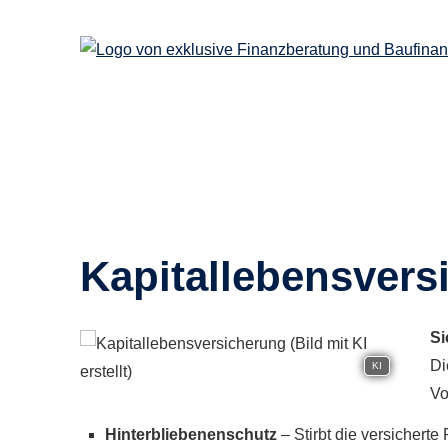
Ka­pi­tal­le­bens­ver­
Si
Di
KI
Vo
Hinterbliebenenschutz
– Stirbt die versicherte