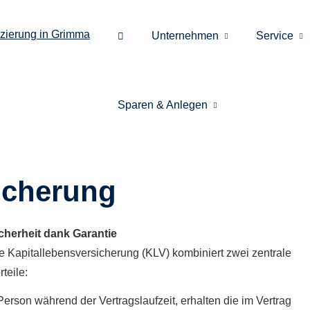
Unternehmen
Service
Sparen & Anlegen
si­che­rung
cherheit dank Garantie
e Ka­pi­tal­le­bens­ver­si­che­rung (KLV) kombiniert zwei zentrale
rteile:
 Person während der Vertragslaufzeit, erhalten die im Vertrag