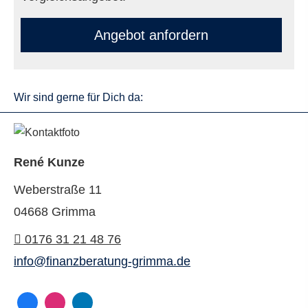
An­ge­bot an­for­dern
Wir sind gerne für Dich da:
René Kunze
Weberstraße 11
04668 Grimma
0176 31 21 48 76
info@finanzberatung-grimma.de