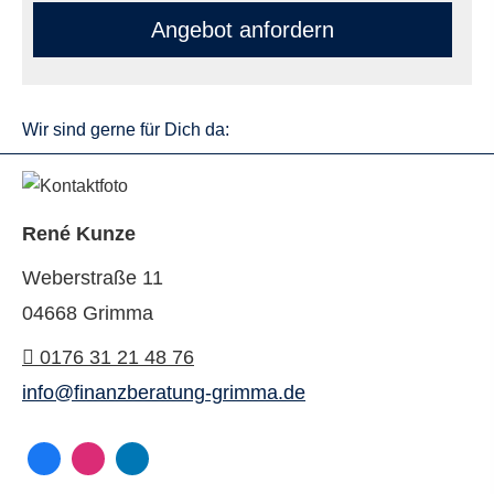
An­ge­bot an­for­dern
Wir sind gerne für Dich da:
René Kunze
Weberstraße 11
04668 Grimma
0176 31 21 48 76
info@finanzberatung-grimma.de