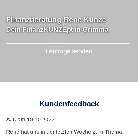
Finanzberatung Rene Kunze
Dein FinanzKUNZEpt in Grimma
Dein FinanzKUNZEpt in Grimma
Dein FinanzKUNZEpt in Grimma
Anfrage senden
Anfrage senden
Anfrage senden
Kundenfeedback
A.T.
am 10.10.2022:
René hat uns in der letzten Woche zum Thema